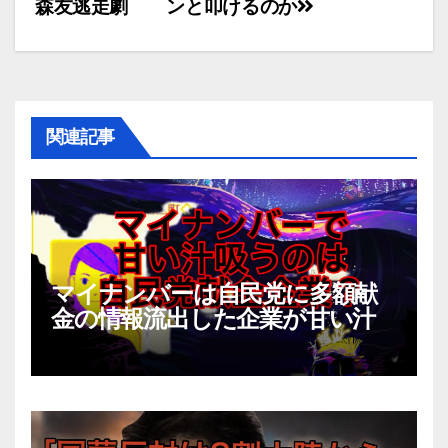
森友逃走劇
ンと叩けるのか
er
e
稿
b
o
ナ
o
ビ
k
関連記事
ゲ
ー
シ
ョ
マイナンバーは自民党に多額献
金の情報流出した企業が甘い汁
ン
吸えるビジネス