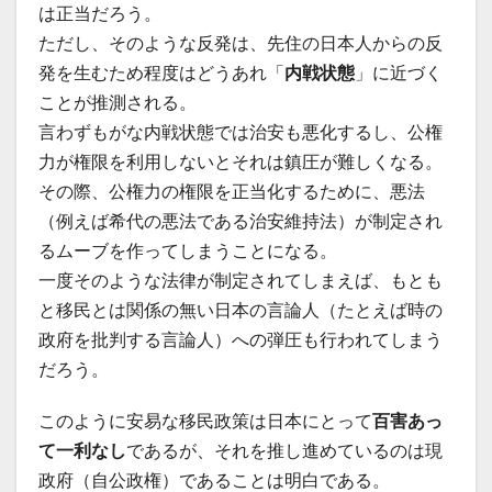
は正当だろう。
ただし、そのような反発は、先住の日本人からの反
発を生むため程度はどうあれ「
内戦状態
」に近づく
ことが推測される。
言わずもがな内戦状態では治安も悪化するし、公権
力が権限を利用しないとそれは鎮圧が難しくなる。
その際、公権力の権限を正当化するために、悪法
（例えば希代の悪法である治安維持法）が制定され
るムーブを作ってしまうことになる。
一度そのような法律が制定されてしまえば、もとも
と移民とは関係の無い日本の言論人（たとえば時の
政府を批判する言論人）への弾圧も行われてしまう
だろう。
このように安易な移民政策は日本にとって
百害あっ
て一利なし
であるが、それを推し進めているのは現
政府（自公政権）であることは明白である。