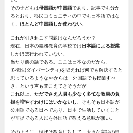
その子どもは
母国語が中国語
であり、記事でも分か
るとおり、移民コミュニティの中でも日本語ではな
く、
ほとんど中国語しか使わない
。
これが引き起こす問題はなんだろうか？
現在、日本の義務教育の学校では
日本語による授業
しかほぼ行われていない。
当たり前の話である。ここは日本なのだから。
多様性(ダイバーシティ)を唱えれば何でも解決すると
思っているような××からは「外国語でも授業すべ
き」という声も聞こえてきそうだが
これ以上、
ただでさえ人員も少なく多忙な教員の負
担を増やすわけにはいかないし
、そもそも日本語が
公用語である日本であり、日本で生活していくこと
が前提である人民を外国語で教える意味が無い。
そのように、現状は教育に対して、大きな言語の壁