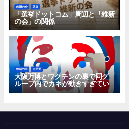
維新の会
選挙
「選挙ドットコム」周辺と「維新
の会」の関係
維新の会
自民党
大阪万博とワクチンの裏で同グ
ループ内でカネが動きすぎてい
る