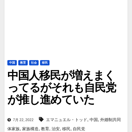
中国
教育
社会
移民
中国人移民が増えまく
ってるがそれも自民党
が推し進めていた
,
,
エマニュエル・トッド
中国
外婚制共同
7月 22, 2022
,
,
,
,
,
体家族
家族構造
教育
治安
移民
自民党