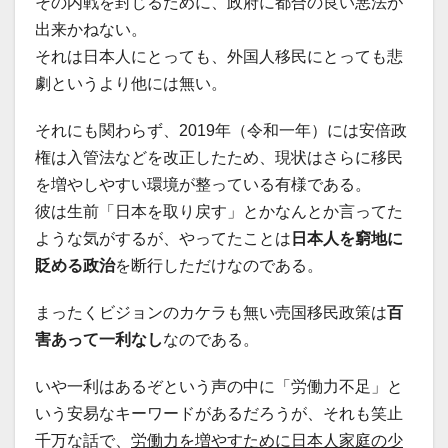
その内戦を封じるために、政府に都合の良い悪法が
出来かねない。
それは日本人にとっても、外国人移民にとっても悲
劇というより他には無い。
それにも関わらず、2019年（令和一年）には安倍政
権は入管法などを改正したため、現状はさらに移民
を増やしやすい環境が整っている有様である。
彼は生前「日本を取り戻す」とかなんとか言ってた
ような気がするが、やってたことは
日本人を窮地に
貶める政治
を断行しただけなのである。
まったくビジョンのカケラも無い売国移民政策は
百
害あって一利なし
なのである。
いや一利はあるぞという声の中に「労働力不足」と
いう安易なキーワードがあるだろうが、それも笑止
千万な話で、
労働力を増やすために日本人家庭の少