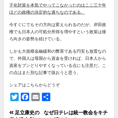
子化対策を本気でやってこなかったのはここ三十年
ほどの政権の決定的な過ちなのである。
今すぐにでもその方向は変えられるのだが、岸田政
権でも日本人の可処分所得を増やすという政策は後
ろ向きの姿勢を続けている。
しかも大規模金融緩和の弊害である円安も放置なの
で、外国人は母国から資金を受ければ、日本人から
資産をブンどりやすくなっている点にも注意だ。こ
の点はまた別な記事で扱おうと思う。
シェアはこちらからどうぞ
T
F
E
共
wi
a
m
有
tt
c
ail
投
足立康史の
なぜ日テレは統一教会をキチ