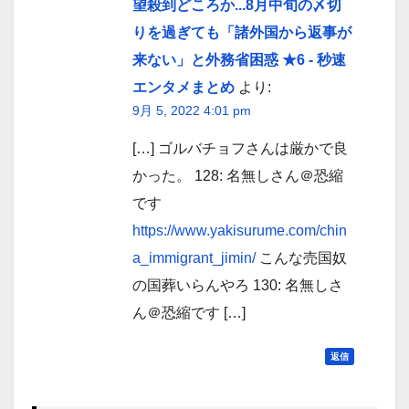
望殺到どころか...8月中旬の〆切
りを過ぎても「諸外国から返事が
来ない」と外務省困惑 ★6 - 秒速
エンタメまとめ
より:
9月 5, 2022 4:01 pm
[…] ゴルバチョフさんは厳かで良
かった。 128: 名無しさん＠恐縮
です
https://www.yakisurume.com/chin
a_immigrant_jimin/
こんな売国奴
の国葬いらんやろ 130: 名無しさ
ん＠恐縮です […]
返信