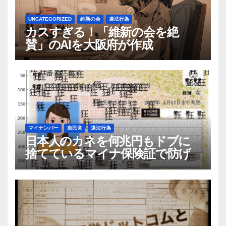
UNCATEGORIZED
維新の会
違法行為
カスすぎる！「維新の会を絶
賛」のAIを大阪府が作成
マイナンバー
自民党
違法行為
日本人のカネを何兆円もドブに
捨てているマイナ保険証で防げ
るらしい「保険証の不正利用」は
実際何件あるのか