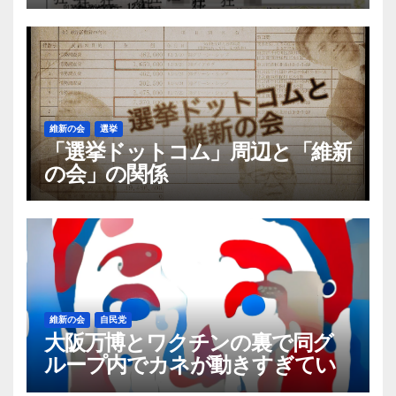
るらしい「保険証の不正利用」は
実際何件あるのか
維新の会
選挙
「選挙ドットコム」周辺と「維新
の会」の関係
維新の会
自民党
大阪万博とワクチンの裏で同グ
ループ内でカネが動きすぎてい
る