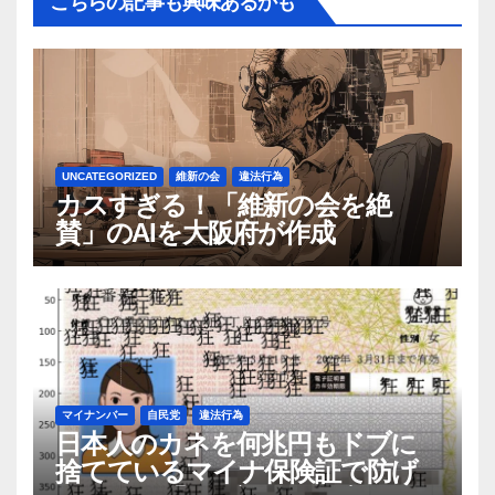
こちらの記事も興味あるかも
UNCATEGORIZED
維新の会
違法行為
カスすぎる！「維新の会を絶
賛」のAIを大阪府が作成
マイナンバー
自民党
違法行為
日本人のカネを何兆円もドブに
捨てているマイナ保険証で防げ