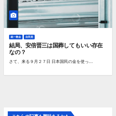
統一教会
自民党
結局、安倍晋三は国葬してもいい存在
なの？
さて、来る９月２７日 日本国民の金を使っ…