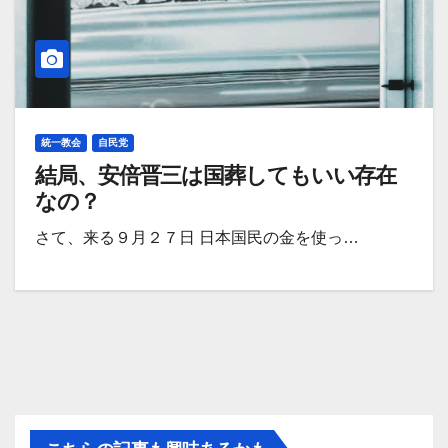
統一教会
自民党
結局、安倍晋三は国葬してもいい存在
なの？
さて、来る９月２７日 日本国民の金を使っ…