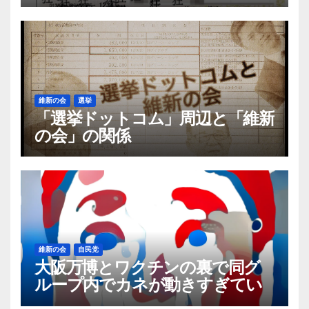
るらしい「保険証の不正利用」は
実際何件あるのか
維新の会
選挙
「選挙ドットコム」周辺と「維新
の会」の関係
維新の会
自民党
大阪万博とワクチンの裏で同グ
ループ内でカネが動きすぎてい
る