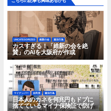
こちらの記事も興味あるかも
UNCATEGORIZED
維新の会
違法行為
カスすぎる！「維新の会を絶
賛」のAIを大阪府が作成
マイナンバー
自民党
違法行為
日本人のカネを何兆円もドブに
捨てているマイナ保険証で防げ