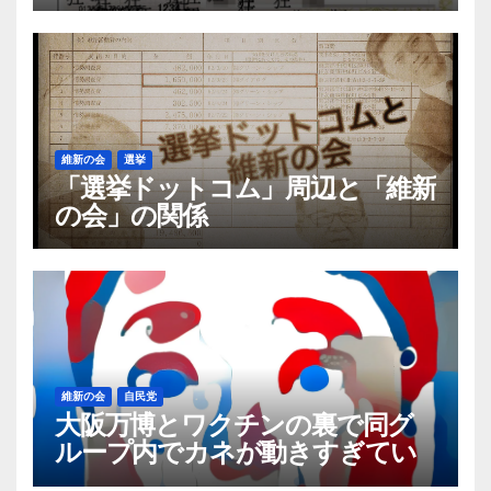
るらしい「保険証の不正利用」は
実際何件あるのか
維新の会
選挙
「選挙ドットコム」周辺と「維新
の会」の関係
維新の会
自民党
大阪万博とワクチンの裏で同グ
ループ内でカネが動きすぎてい
る