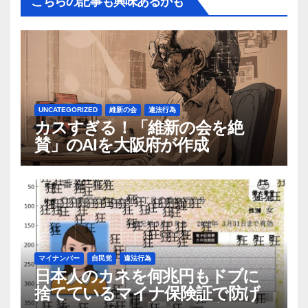
こちらの記事も興味あるかも
UNCATEGORIZED
維新の会
違法行為
カスすぎる！「維新の会を絶
賛」のAIを大阪府が作成
マイナンバー
自民党
違法行為
日本人のカネを何兆円もドブに
捨てているマイナ保険証で防げ